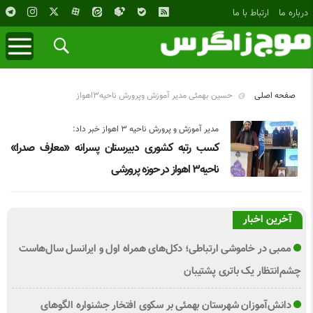
درباره ما
ارتباط با ما
صفحه اصلی
حسین بهمئی مدیر آموزش وپرورش ناحیه۳اهواز
مدیر آموزش و پرورش ناحیه ۳ اهواز خبر داد:
کسب رتبه کشوری دبیرستان پسرانه «معارف صدرا»
ناحیه۳ اهواز در حوزه پرورشی
آخرین اخبار
ممبی در خاموشی ارتباطی؛ دکل‌های همراه اول و ایرانسل سال‌هاست
چشم‌انتظار یک باتری پشتیبان
دانش‌آموزان شهرستان بهمئی بر سکوی افتخار جشنواره الگوهای