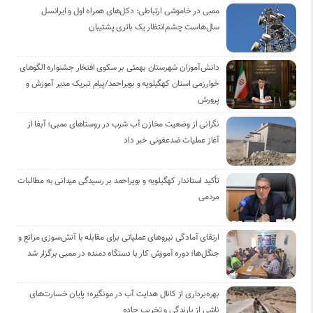
ممبی در خاموشی ارتباطی؛ دکل‌های همراه اول و ایرانسل
سال‌هاست چشم‌انتظار یک باتری پشتیبان
دانش‌آموزان شهرستان بهمئی بر سکوی افتخار جشنواره الگوهای
خوارزمی استان کهگیلویه و بویراحمد/پیام تبریک مدیر آموزش و
پرورش
نگرانی از وضعیت مخازن آب شرب در روستاهای ممبی؛ آبفا از
آغاز عملیات ضدعفونی خبر داد
تأکید استاندار کهگیلویه و بویراحمد بر رسیدگی میدانی به مطالبات
مردمی
ارتقای آمادگی نیروهای عملیاتی برای مقابله با آتش‌سوزی مراتع و
جنگل‌ها؛ دوره آموزش کار با دستگاه دمنده در ممبی برگزار شد
بهره‌برداری از کانال هدایت آب در مونگیره؛ پایان خسارت‌های
ناشی از بارندگی و تخریب جاده