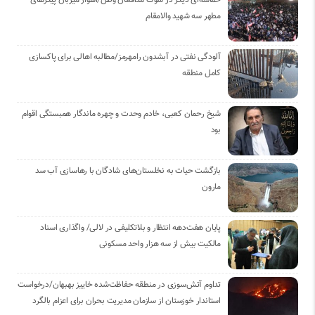
حماسه‌ای دیگر در سوگ مدافعان وطن/اهواز میزبان پیکرهای
مطهر سه شهید والامقام
آلودگی نفتی در آبشدون رامهرمز/مطالبه اهالی برای پاکسازی
کامل منطقه
شیخ رحمان کعبی، خادم وحدت و چهره ماندگار همبستگی اقوام
بود
بازگشت حیات به نخلستان‌های شادگان با رهاسازی آب سد
مارون
پایان هفت‌دهه انتظار و بلاتکلیفی در لالی/ واگذاری اسناد
مالکیت بیش از سه هزار واحد مسکونی
تداوم آتش‌سوزی در منطقه حفاظت‌شده خاییز بهبهان/درخواست
استاندار خوزستان از سازمان مدیریت بحران برای اعزام بالگرد