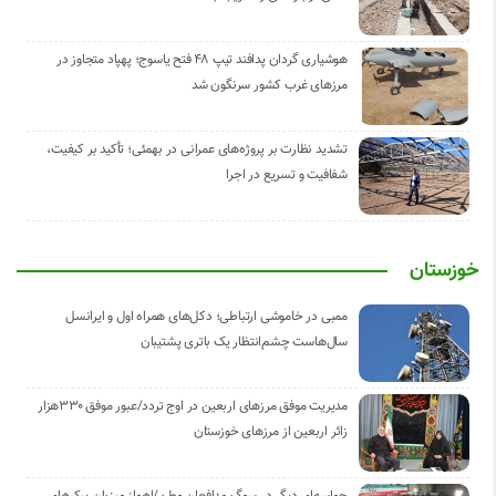
هوشیاری گردان پدافند تیپ ۴۸ فتح یاسوج؛ پهپاد متجاوز در
مرزهای غرب کشور سرنگون شد
تشدید نظارت بر پروژه‌های عمرانی در بهمئی؛ تأکید بر کیفیت،
شفافیت و تسریع در اجرا
خوزستان
ممبی در خاموشی ارتباطی؛ دکل‌های همراه اول و ایرانسل
سال‌هاست چشم‌انتظار یک باتری پشتیبان
مدیریت موفق مرزهای اربعین در اوج تردد/عبور موفق ۳۳۰هزار
زائر اربعین از مرزهای خوزستان