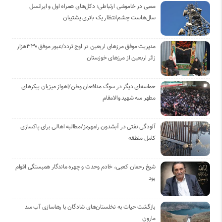
ممبی در خاموشی ارتباطی؛ دکل‌های همراه اول و ایرانسل
سال‌هاست چشم‌انتظار یک باتری پشتیبان
مدیریت موفق مرزهای اربعین در اوج تردد/عبور موفق ۳۳۰هزار
زائر اربعین از مرزهای خوزستان
حماسه‌ای دیگر در سوگ مدافعان وطن/اهواز میزبان پیکرهای
مطهر سه شهید والامقام
آلودگی نفتی در آبشدون رامهرمز/مطالبه اهالی برای پاکسازی
کامل منطقه
شیخ رحمان کعبی، خادم وحدت و چهره ماندگار همبستگی اقوام
بود
بازگشت حیات به نخلستان‌های شادگان با رهاسازی آب سد
مارون