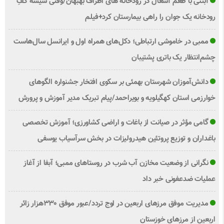
آبتنی با طعم آشغال در رودخانه های اطراف بهبهان/وقتی شیشه کفِ
رودخانه یک جوان را راهی بیمارستان کرد+فیلم
ممبی در خاموشی ارتباطی؛ دکل‌های همراه اول و ایرانسل سال‌هاست
چشم‌انتظار یک باتری پشتیبان
دانش‌آموزان شهرستان بهمئی بر سکوی افتخار جشنواره الگوهای
خوارزمی استان کهگیلویه و بویراحمد/پیام تبریک مدیر آموزش و پرورش
گامی مؤثر در صیانت از باغات و اراضی کشاورزی؛ آموزش تخصصی
باغداران و توزیع پروتئین هیدرولیزات در بخش سرآسیاب یوسفی
نگرانی از وضعیت مخازن آب شرب در روستاهای ممبی؛ آبفا از آغاز
عملیات ضدعفونی خبر داد
مدیریت موفق مرزهای اربعین در اوج تردد/عبور موفق ۳۳۰هزار زائر
اربعین از مرزهای خوزستان