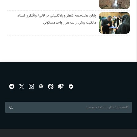
پایان هفت‌دهه انتظار و بلاتکلیفی در لالی/ واگذاری اسناد
مالکیت بیش از سه هزار واحد مسکونی