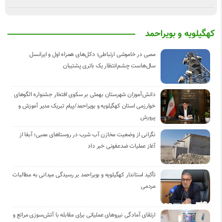
کهگیلویه و بویراحمد
ممبی در خاموشی ارتباطی؛ دکل‌های همراه اول و ایرانسل
سال‌هاست چشم‌انتظار یک باتری پشتیبان
دانش‌آموزان شهرستان بهمئی بر سکوی افتخار جشنواره الگوهای
خوارزمی استان کهگیلویه و بویراحمد/پیام تبریک مدیر آموزش و
پرورش
نگرانی از وضعیت مخازن آب شرب در روستاهای ممبی؛ آبفا از
آغاز عملیات ضدعفونی خبر داد
تأکید استاندار کهگیلویه و بویراحمد بر رسیدگی میدانی به مطالبات
مردمی
ارتقای آمادگی نیروهای عملیاتی برای مقابله با آتش‌سوزی مراتع و