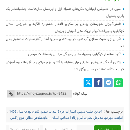
ممبی در خاموشی ارتباطی؛ دکل‌های همراه اول و ایرانسل سال‌هاست چشم‌انتظار یک
باتری پشتیبان
دانش‌آموزان شهرستان بهمئی بر سکوی افتخار جشنواره الگوهای خوارزمی استان
کهگیلویه و بویراحمد/پیام تبریک مدیر آموزش و پرورش
نگرانی از وضعیت مخازن آب شرب در روستاهای ممبی؛ آبفا از آغاز عملیات ضدعفونی خبر
داد
تأکید استاندار کهگیلویه و بویراحمد بر رسیدگی میدانی به مطالبات مردمی
ارتقای آمادگی نیروهای عملیاتی برای مقابله با آتش‌سوزی مراتع و جنگل‌ها؛ دوره آموزش
کار با دستگاه دمنده در ممبی برگزار شد
لینک کوتاه
برچسب ها :
آخرین جلسه بررسی اعتبارات جزء 3 بند ب تبصره قانون بودجه سال 1403
،
ابراهیم مهرجو، مدیرکل تعاون، کار و رفاه اجتماعی استان،
،
داودطلوعی مطلق،موج زاگرس
ارسال نظر شما
در انتظار بررسی : 60
مجموع نظرات : 60