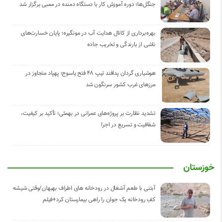
جنگل‌ها؛ دوره آموزش کار با دستگاه دمنده در ممبی برگزار شد
بهره‌برداری از کانال هدایت آب در مونگیره؛ پایان خسارت‌های
ناشی از بارندگی و تخریب جاده
هوشیاری گردان پدافند تیپ ۴۸ فتح یاسوج؛ پهپاد متجاوز در
مرزهای غرب کشور سرنگون شد
تشدید نظارت بر پروژه‌های عمرانی در بهمئی؛ تأکید بر کیفیت،
شفافیت و تسریع در اجرا
خوزستان
آبتنی با طعم آشغال در رودخانه های اطراف بهبهان/وقتی شیشه
کفِ رودخانه یک جوان را راهی بیمارستان کرد+فیلم