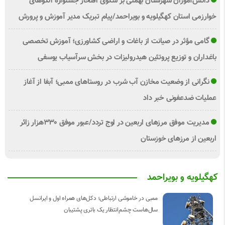
دانش‌آموزان شهرستان بهمئی بر سکوی افتخار جشنواره الگوهای
خوارزمی استان کهگیلویه و بویراحمد/پیام تبریک مدیر آموزش و پرورش
گامی مؤثر در صیانت از باغات و اراضی کشاورزی؛ آموزش تخصصی
باغداران و توزیع پروتئین هیدرولیزات در بخش سرآسیاب یوسفی
نگرانی از وضعیت مخازن آب شرب در روستاهای ممبی؛ آبفا از آغاز
عملیات ضدعفونی خبر داد
مدیریت موفق مرزهای اربعین در اوج تردد/عبور موفق ۳۳۰هزار زائر
اربعین از مرزهای خوزستان
کهگیلویه و بویراحمد
ممبی در خاموشی ارتباطی؛ دکل‌های همراه اول و ایرانسل
سال‌هاست چشم‌انتظار یک باتری پشتیبان