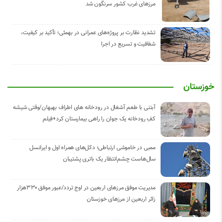
مرزهای غرب کشور سرنگون شد
تشدید نظارت بر پروژه‌های عمرانی در بهمئی؛ تأکید بر کیفیت،
شفافیت و تسریع در اجرا
خوزستان
آبتنی با طعم آشغال در رودخانه های اطراف بهبهان/وقتی شیشه
کفِ رودخانه یک جوان را راهی بیمارستان کرد+فیلم
ممبی در خاموشی ارتباطی؛ دکل‌های همراه اول و ایرانسل
سال‌هاست چشم‌انتظار یک باتری پشتیبان
مدیریت موفق مرزهای اربعین در اوج تردد/عبور موفق ۳۳۰هزار
زائر اربعین از مرزهای خوزستان