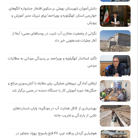
دانش‌آموزان شهرستان بهمئی بر سکوی افتخار جشنواره الگوهای
خوارزمی استان کهگیلویه و بویراحمد/پیام تبریک مدیر آموزش و
پرورش
نگرانی از وضعیت مخازن آب شرب در روستاهای ممبی؛ آبفا از
آغاز عملیات ضدعفونی خبر داد
تأکید استاندار کهگیلویه و بویراحمد بر رسیدگی میدانی به مطالبات
مردمی
ارتقای آمادگی نیروهای عملیاتی برای مقابله با آتش‌سوزی مراتع و
جنگل‌ها؛ دوره آموزش کار با دستگاه دمنده در ممبی برگزار شد
بهره‌برداری از کانال هدایت آب در مونگیره؛ پایان خسارت‌های
ناشی از بارندگی و تخریب جاده
هوشیاری گردان پدافند تیپ ۴۸ فتح یاسوج؛ پهپاد متجاوز در