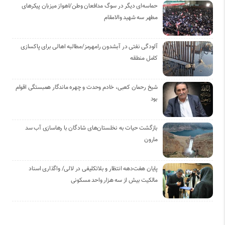
حماسه‌ای دیگر در سوگ مدافعان وطن/اهواز میزبان پیکرهای
مطهر سه شهید والامقام
آلودگی نفتی در آبشدون رامهرمز/مطالبه اهالی برای پاکسازی
کامل منطقه
شیخ رحمان کعبی، خادم وحدت و چهره ماندگار همبستگی اقوام
بود
بازگشت حیات به نخلستان‌های شادگان با رهاسازی آب سد
مارون
پایان هفت‌دهه انتظار و بلاتکلیفی در لالی/ واگذاری اسناد
مالکیت بیش از سه هزار واحد مسکونی