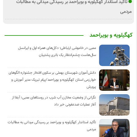
تأکید استاندار کهگیلویه و بویراحمد بر رسیدگی میدانی به مطالبات
مردمی
کهگیلویه و بویراحمد
ممبی در خاموشی ارتباطی؛ دکل‌های همراه اول و ایرانسل
سال‌هاست چشم‌انتظار یک باتری پشتیبان
دانش‌آموزان شهرستان بهمئی بر سکوی افتخار جشنواره الگوهای
خوارزمی استان کهگیلویه و بویراحمد/پیام تبریک مدیر آموزش و
پرورش
نگرانی از وضعیت مخازن آب شرب در روستاهای ممبی؛ آبفا از
آغاز عملیات ضدعفونی خبر داد
تأکید استاندار کهگیلویه و بویراحمد بر رسیدگی میدانی به مطالبات
مردمی