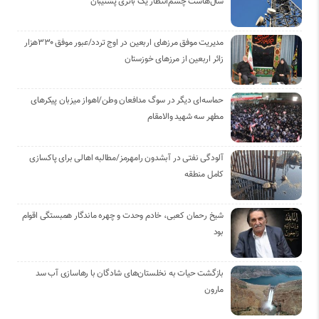
سال‌هاست چشم‌انتظار یک باتری پشتیبان
مدیریت موفق مرزهای اربعین در اوج تردد/عبور موفق ۳۳۰هزار
زائر اربعین از مرزهای خوزستان
حماسه‌ای دیگر در سوگ مدافعان وطن/اهواز میزبان پیکرهای
مطهر سه شهید والامقام
آلودگی نفتی در آبشدون رامهرمز/مطالبه اهالی برای پاکسازی
کامل منطقه
شیخ رحمان کعبی، خادم وحدت و چهره ماندگار همبستگی اقوام
بود
بازگشت حیات به نخلستان‌های شادگان با رهاسازی آب سد
مارون