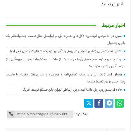
انتهای پیام/
اخبار مرتبط
ممبی در خاموشی ارتباطی؛ دکل‌های همراه اول و ایرانسل سال‌هاست چشم‌انتظار یک
باتری پشتیبان
تشدید نظارت بر پروژه‌های عمرانی در بهمئی؛ تأکید بر کیفیت، شفافیت و تسریع در اجرا
مواضع صریح نوه امام خمینی(ره) در حمایت از ملت مبعوث/مبادا پس از بهره‌گیری از
مردم، آنان را تندرو بخوانیم!
معمای استراتژیک ایران در سایه تفاهم‌نامه و محاصره دریایی/راهکار مقابله با قابلیت
پیش بینی بودن توسط دشمن
جاده ابریشم روی ریل ماند/انهدام پل ارتباطی تهران-پکن-مسکو توسط آمریکا
لینک کوتاه