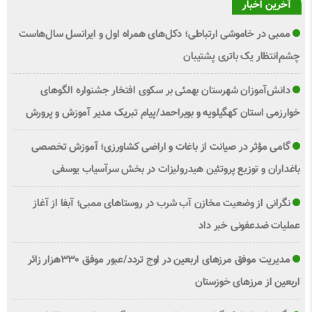
آخرین اخبار
ممبی در خاموشی ارتباطی؛ دکل‌های همراه اول و ایرانسل سال‌هاست
چشم‌انتظار یک باتری پشتیبان
دانش‌آموزان شهرستان بهمئی بر سکوی افتخار جشنواره الگوهای
خوارزمی استان کهگیلویه و بویراحمد/پیام تبریک مدیر آموزش و پرورش
گامی مؤثر در صیانت از باغات و اراضی کشاورزی؛ آموزش تخصصی
باغداران و توزیع پروتئین هیدرولیزات در بخش سرآسیاب یوسفی
نگرانی از وضعیت مخازن آب شرب در روستاهای ممبی؛ آبفا از آغاز
عملیات ضدعفونی خبر داد
مدیریت موفق مرزهای اربعین در اوج تردد/عبور موفق ۳۳۰هزار زائر
اربعین از مرزهای خوزستان