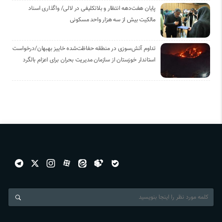
پایان هفت‌دهه انتظار و بلاتکلیفی در لالی/ واگذاری اسناد
مالکیت بیش از سه هزار واحد مسکونی
تداوم آتش‌سوزی در منطقه حفاظت‌شده خاییز بهبهان/درخواست
استاندار خوزستان از سازمان مدیریت بحران برای اعزام بالگرد