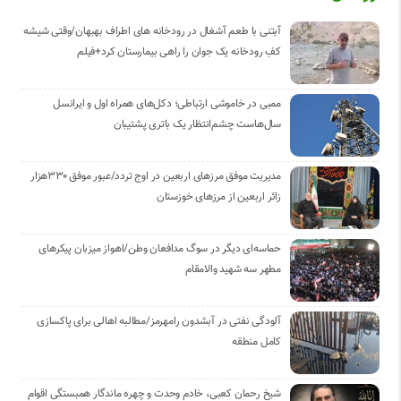
آبتنی با طعم آشغال در رودخانه های اطراف بهبهان/وقتی شیشه
کفِ رودخانه یک جوان را راهی بیمارستان کرد+فیلم
ممبی در خاموشی ارتباطی؛ دکل‌های همراه اول و ایرانسل
سال‌هاست چشم‌انتظار یک باتری پشتیبان
مدیریت موفق مرزهای اربعین در اوج تردد/عبور موفق ۳۳۰هزار
زائر اربعین از مرزهای خوزستان
حماسه‌ای دیگر در سوگ مدافعان وطن/اهواز میزبان پیکرهای
مطهر سه شهید والامقام
آلودگی نفتی در آبشدون رامهرمز/مطالبه اهالی برای پاکسازی
کامل منطقه
شیخ رحمان کعبی، خادم وحدت و چهره ماندگار همبستگی اقوام