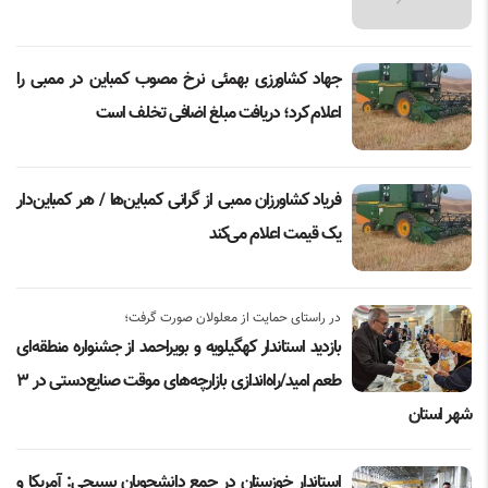
جهاد کشاورزی بهمئی نرخ مصوب کمباین در ممبی را
اعلام کرد؛ دریافت مبلغ اضافی تخلف است
فریاد کشاورزان ممبی از گرانی کمباین‌ها / هر کمباین‌دار
یک قیمت اعلام می‌کند
در راستای حمایت از معلولان صورت گرفت؛
بازدید استاندار کهگیلویه و بویراحمد از جشنواره منطقه‌ای
طعم امید/راه‌اندازی بازارچه‌های موقت صنایع‌دستی در ۳
شهر استان
استاندار خوزستان در جمع دانشجویان بسیجی: آمریکا و