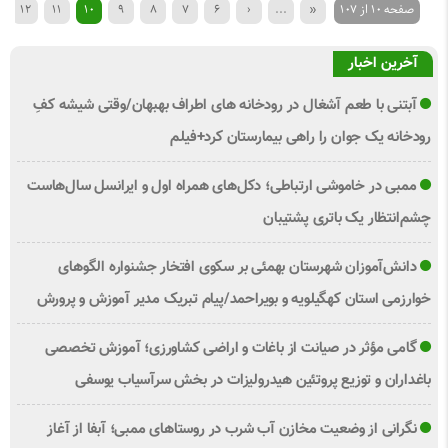
صفحه 10 از 107
«
...
‹
6
7
8
9
10
11
12
آخرین اخبار
آبتنی با طعم آشغال در رودخانه های اطراف بهبهان/وقتی شیشه کفِ
رودخانه یک جوان را راهی بیمارستان کرد+فیلم
ممبی در خاموشی ارتباطی؛ دکل‌های همراه اول و ایرانسل سال‌هاست
چشم‌انتظار یک باتری پشتیبان
دانش‌آموزان شهرستان بهمئی بر سکوی افتخار جشنواره الگوهای
خوارزمی استان کهگیلویه و بویراحمد/پیام تبریک مدیر آموزش و پرورش
گامی مؤثر در صیانت از باغات و اراضی کشاورزی؛ آموزش تخصصی
باغداران و توزیع پروتئین هیدرولیزات در بخش سرآسیاب یوسفی
نگرانی از وضعیت مخازن آب شرب در روستاهای ممبی؛ آبفا از آغاز