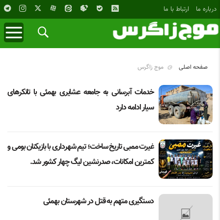
درباره ما
ارتباط با ما
صفحه اصلی
موج زاگرس
خدمات آبرسانی به جامعه عشایری بهمئی با تانکرهای
سیار ادامه دارد
غیرت ممبی تاریخ ساخت؛ تیم شهرداری با بازیکنان بومی و
کمترین امکانات، صدرنشین لیگ چهار کشور شد.
دستگیری متهم به قتل در شهرستان بهمئی