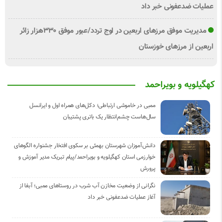
عملیات ضدعفونی خبر داد
مدیریت موفق مرزهای اربعین در اوج تردد/عبور موفق ۳۳۰هزار زائر
اربعین از مرزهای خوزستان
کهگیلویه و بویراحمد
ممبی در خاموشی ارتباطی؛ دکل‌های همراه اول و ایرانسل
سال‌هاست چشم‌انتظار یک باتری پشتیبان
دانش‌آموزان شهرستان بهمئی بر سکوی افتخار جشنواره الگوهای
خوارزمی استان کهگیلویه و بویراحمد/پیام تبریک مدیر آموزش و
پرورش
نگرانی از وضعیت مخازن آب شرب در روستاهای ممبی؛ آبفا از
آغاز عملیات ضدعفونی خبر داد