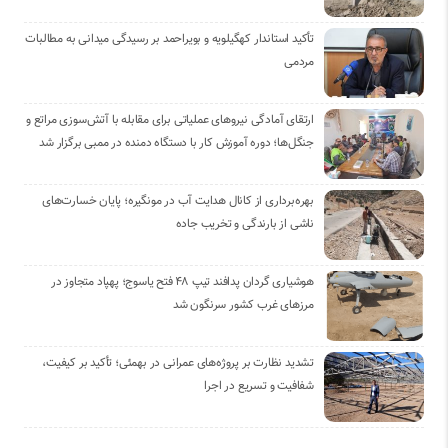
تأکید استاندار کهگیلویه و بویراحمد بر رسیدگی میدانی به مطالبات
مردمی
ارتقای آمادگی نیروهای عملیاتی برای مقابله با آتش‌سوزی مراتع و
جنگل‌ها؛ دوره آموزش کار با دستگاه دمنده در ممبی برگزار شد
بهره‌برداری از کانال هدایت آب در مونگیره؛ پایان خسارت‌های
ناشی از بارندگی و تخریب جاده
هوشیاری گردان پدافند تیپ ۴۸ فتح یاسوج؛ پهپاد متجاوز در
مرزهای غرب کشور سرنگون شد
تشدید نظارت بر پروژه‌های عمرانی در بهمئی؛ تأکید بر کیفیت،
شفافیت و تسریع در اجرا