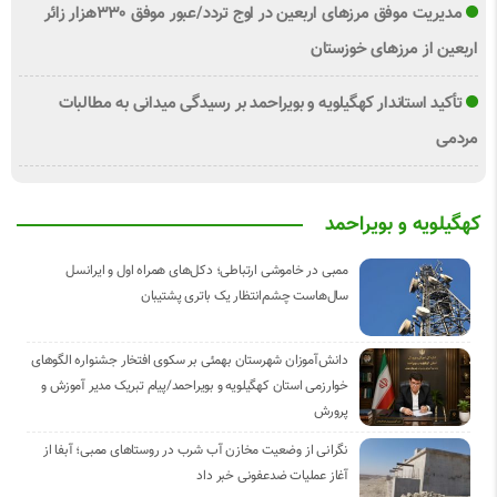
مدیریت موفق مرزهای اربعین در اوج تردد/عبور موفق ۳۳۰هزار زائر
اربعین از مرزهای خوزستان
تأکید استاندار کهگیلویه و بویراحمد بر رسیدگی میدانی به مطالبات
مردمی
کهگیلویه و بویراحمد
ممبی در خاموشی ارتباطی؛ دکل‌های همراه اول و ایرانسل
سال‌هاست چشم‌انتظار یک باتری پشتیبان
دانش‌آموزان شهرستان بهمئی بر سکوی افتخار جشنواره الگوهای
خوارزمی استان کهگیلویه و بویراحمد/پیام تبریک مدیر آموزش و
پرورش
نگرانی از وضعیت مخازن آب شرب در روستاهای ممبی؛ آبفا از
آغاز عملیات ضدعفونی خبر داد