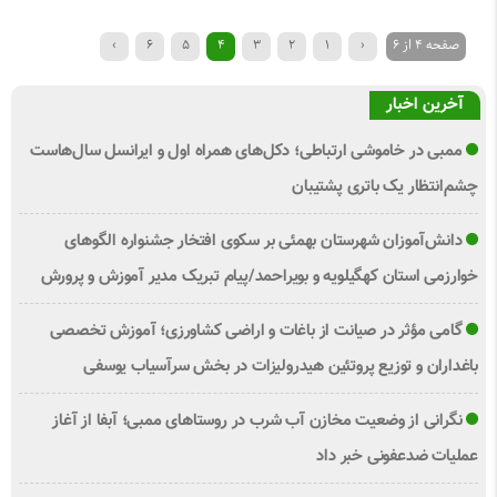
صفحه 4 از 6
‹
1
2
3
4
5
6
›
آخرین اخبار
ممبی در خاموشی ارتباطی؛ دکل‌های همراه اول و ایرانسل سال‌هاست
چشم‌انتظار یک باتری پشتیبان
دانش‌آموزان شهرستان بهمئی بر سکوی افتخار جشنواره الگوهای
خوارزمی استان کهگیلویه و بویراحمد/پیام تبریک مدیر آموزش و پرورش
گامی مؤثر در صیانت از باغات و اراضی کشاورزی؛ آموزش تخصصی
باغداران و توزیع پروتئین هیدرولیزات در بخش سرآسیاب یوسفی
نگرانی از وضعیت مخازن آب شرب در روستاهای ممبی؛ آبفا از آغاز
عملیات ضدعفونی خبر داد