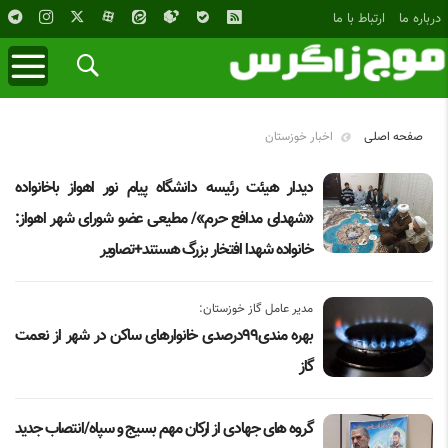
درباره ما
ارتباط با ما
صفحه اصلی
اخبار خوزستان
دیدار هیئت رئیسه دانشگاه پیام نور اهواز باخانواده
«شهدای مدافع حرم»/ مطیعی عضو شورای شهر اهواز:
خانواده شهدا افتخار بزرگ هستند+تصاویر
مدیر عامل گاز خوزستان:
بهره مندی۹۹درصدی خانوار‌های ساکن در شهر از نعمت
گاز
گروه های جهادی از ارکان مهم بسیج و سپاه/انتصاب جدید