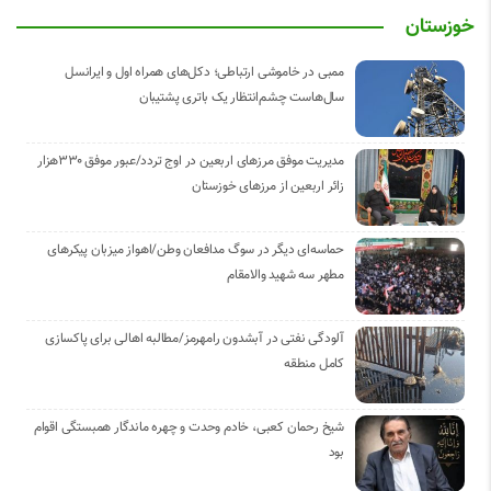
خوزستان
ممبی در خاموشی ارتباطی؛ دکل‌های همراه اول و ایرانسل
سال‌هاست چشم‌انتظار یک باتری پشتیبان
مدیریت موفق مرزهای اربعین در اوج تردد/عبور موفق ۳۳۰هزار
زائر اربعین از مرزهای خوزستان
حماسه‌ای دیگر در سوگ مدافعان وطن/اهواز میزبان پیکرهای
مطهر سه شهید والامقام
آلودگی نفتی در آبشدون رامهرمز/مطالبه اهالی برای پاکسازی
کامل منطقه
شیخ رحمان کعبی، خادم وحدت و چهره ماندگار همبستگی اقوام
بود